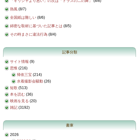
「ギリシャより悪い」の次は「トラスの二の舞」
(
8/8
)
熱風
(
8/7
)
全国紙は難しい
(
8/6
)
綿密な取材に基づいた記事とは
(
8/5
)
その時まさに違法行為
(
8/4
)
記事分類
サイト情報
(9)
思惟
(216)
帰依三宝
(214)
水着撮影会騒動
(26)
短歌
(513)
本を読む
(36)
映画を見る
(20)
雑記
(3192)
書庫
2026