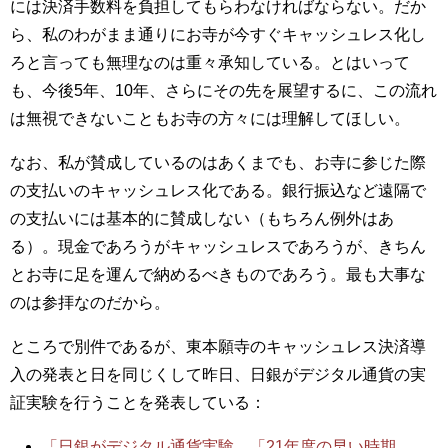
には決済手数料を負担してもらわなければならない。だか
ら、私のわがまま通りにお寺が今すぐキャッシュレス化し
ろと言っても無理なのは重々承知している。とはいって
も、今後5年、10年、さらにその先を展望するに、この流れ
は無視できないこともお寺の方々には理解してほしい。
なお、私が賛成しているのはあくまでも、お寺に参じた際
の支払いのキャッシュレス化である。銀行振込など遠隔で
の支払いには基本的に賛成しない（もちろん例外はあ
る）。現金であろうがキャッシュレスであろうが、きちん
とお寺に足を運んで納めるべきものであろう。最も大事な
のは参拝なのだから。
ところで別件であるが、東本願寺のキャッシュレス決済導
入の発表と日を同じくして昨日、日銀がデジタル通貨の実
証実験を行うことを発表している：
「日銀がデジタル通貨実験 「21年度の早い時期