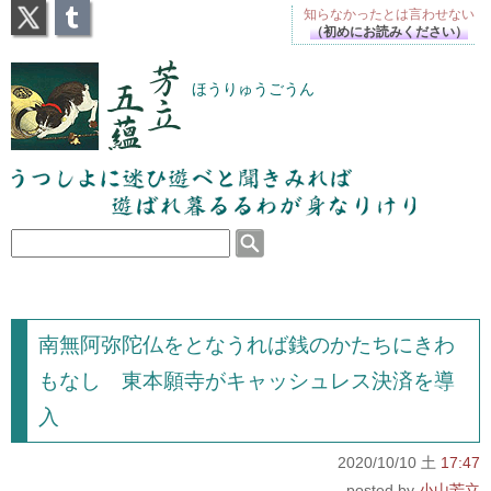
X
Tumblr
知らなかったとは
言わせない
（初めにお読みください）
芳立五蘊
ほうりゅうごうん
うつしよに迷ひ遊べと聞きみれば遊ばれ暮るるわが
身なりけり
南無阿弥陀仏をとなうれば銭のかたちにきわ
もなし 東本願寺がキャッシュレス決済を導
入
2020/10/10 土
17:47
小山芳立