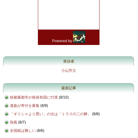
発信者
小山芳立
最新記事
核被爆都市が核保有国に忖度
(
8/10
)
遺族が寄付を募集
(
8/9
)
「ギリシャより悪い」の次は「トラスの二の舞」
(
8/8
)
熱風
(
8/7
)
全国紙は難しい
(
8/6
)