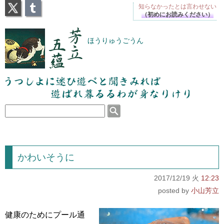
X
Tumblr
知らなかったとは
言わせない
（初めにお読みください）
芳立五蘊
ほうりゅうごうん
うつしよに迷ひ遊べと聞きみれば遊ばれ暮るるわが
身なりけり
かわいそうに
2017/12/19 火
12:23
小山芳立
健康のためにプール通