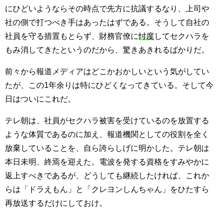
にひどいようならその時点で先方に抗議するなり、上司や
社の側で打つべき手はあったはずである。そうして自社の
社員を守る措置もとらず、財務官僚に
忖度
してセクハラを
もみ消してきたというのだから、驚きあきれるばかりだ。
前々から報道メディアはどこかおかしいという気がしてい
たが、この1年余りは特にひどくなってきている。そして今
日はついにこれだ。
テレ朝は、社員がセクハラ被害を受けているのを放置する
ような体質であるのに加え、報道機関としての役割を全く
放棄していることを、自ら誇らしげに明かした。テレ朝は
本日未明、終焉を迎えた。電波を発する資格をすみやかに
返上すべきであるが、どうしても継続したければ、これか
らは「ドラえもん」と「クレヨンしんちゃん」をひたすら
再放送するだけにしておけ。