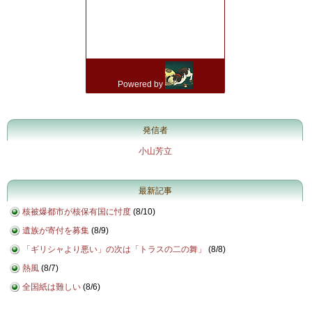
発信者
小山芳立
最新記事
核被爆都市が核保有国に忖度
(
8/10
)
遺族が寄付を募集
(
8/9
)
「ギリシャより悪い」の次は「トラスの二の舞」
(
8/8
)
熱風
(
8/7
)
全国紙は難しい
(
8/6
)