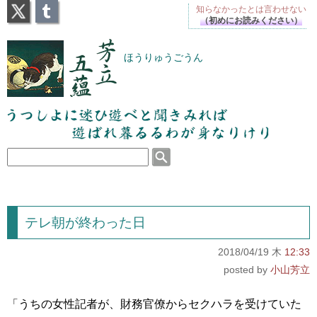
X
Tumblr
知らなかったとは
言わせない
（初めにお読みください）
芳立五蘊
ほうりゅうごうん
うつしよに迷ひ遊べと聞きみれば遊ばれ暮るるわが
身なりけり
テレ朝が終わった日
2018/04/19 木
12:33
小山芳立
「うちの女性記者が、財務官僚からセクハラを受けていた