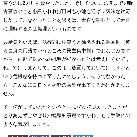
言うのに2カ月も費やしたこと、そしてついこの間まで辺野
古事故のことを訊かれれば田村も小池も逆ギレ気味な対応
しかしてこなかったことを思えば、素直な謝罪として素直
に理解するのは無理というものです。
共産党といえば、執行部に楯突くと除名される寡頭制（彼
ら自身の用語でいうところの民主集中制）でおなじみです
から、内部で対応への批判が強かったとは考えにくいです
ね。やはり党として、このまま放置しておいてはまずいと
いう危機感を持つに至ったのでしょう。そうでなかった
ら、こんなにコロッと謝罪の言葉が出てくるわけがありま
せん。
で、何がまずいのかというと──いろいろ思いつきますが、
とりあえずはやはり沖縄県知事選ですかね。もう手遅れの
ような気がしますが。