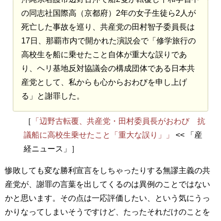
の同志社国際高（京都府）2年の女子生徒ら2人が
死亡した事故を巡り、共産党の田村智子委員長は
17日、那覇市内で開かれた演説会で「修学旅行の
高校生を船に乗せたこと自体が重大な誤りであ
り、ヘリ基地反対協議会の構成団体である日本共
産党として、私からも心からおわびを申し上げ
る」と謝罪した。
［
「辺野古転覆、共産党・田村委員長がおわび 抗
議船に高校生乗せたこと「重大な誤り」」
<< 「産
経ニュース」］
惨敗しても変な勝利宣言をしちゃったりする無謬主義の共
産党が、謝罪の言葉を出してくるのは異例のことではない
かと思います。その点は一応評価したい、という気にうっ
かりなってしまいそうですけど、たったそれだけのことを