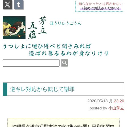
X
Tumblr
知らなかったとは
言わせない
（初めにお読みください）
芳立五蘊
ほうりゅうごうん
うつしよに迷ひ遊べと聞きみれば遊ばれ暮るるわが
身なりけり
逆ギレ対応から転じて謝罪
2026/05/18 月
23:20
小山芳立
沖縄県名護市辺野古沖で船2隻が転覆し平和学習中