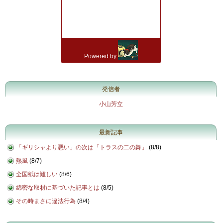
発信者
小山芳立
最新記事
「ギリシャより悪い」の次は「トラスの二の舞」
(
8/8
)
熱風
(
8/7
)
全国紙は難しい
(
8/6
)
綿密な取材に基づいた記事とは
(
8/5
)
その時まさに違法行為
(
8/4
)