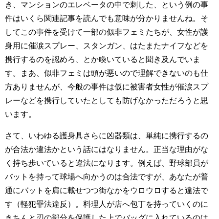
き、マンションのエレベータの中で刺した、という例の事
件はいくら関連記事を読んでも意味が分かりませんね。そ
してこの事件を受けて一部の似非フェミたちが、女性が護
身用に催涙スプレー、スタンガン、はたまたナイフなどを
携行するのを認めろ、とか喚いていると聞き及んでいま
す。まあ、似非フェミは頭が悪いので理解できないのも仕
方ありませんが、今般の事件は仮に被害者女性が催涙スプ
レーなどを携行していたとしても防げなかっただろうと思
います。
さて、いわゆる護身具さらに凶器類は、単純に携行するの
が合法か違法かという話にはなりません。正当な理由がな
く持ち歩いていると違法になります。例えば、野球部員が
バットを持って球場へ向かうのは合法ですが、あなたが普
通にバットを肩に載せつつ街なかをウロウロすると違法で
す（軽犯罪法違反）。料理人が店へ包丁を持っていくのに
きちんと刃の部分を保護した上でバッグに入れているのは