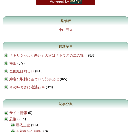
発信者
小山芳立
最新記事
「ギリシャより悪い」の次は「トラスの二の舞」
(
8/8
)
熱風
(
8/7
)
全国紙は難しい
(
8/6
)
綿密な取材に基づいた記事とは
(
8/5
)
その時まさに違法行為
(
8/4
)
記事分類
サイト情報
(9)
思惟
(216)
帰依三宝
(214)
水着撮影会騒動
(26)