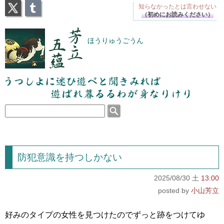
X
Tumblr
知らなかったとは
言わせない
（初めにお読みください）
芳立五蘊
ほうりゅうごうん
うつしよに迷ひ遊べと聞きみれば遊ばれ暮るるわが
身なりけり
防犯意識を持つしかない
2025/08/30 土
13:00
小山芳立
好みのタイプの女性を見つけたのでずっと跡をつけてゆ