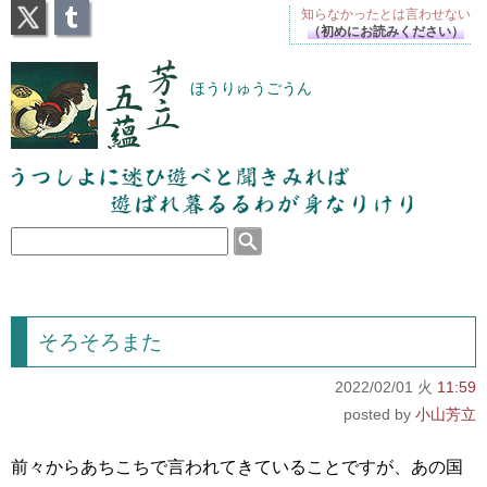
X
Tumblr
知らなかったとは
言わせない
（初めにお読みください）
芳立五蘊
ほうりゅうごうん
うつしよに迷ひ遊べと聞きみれば遊ばれ暮るるわが
身なりけり
そろそろまた
2022/02/01 火
11:59
小山芳立
前々からあちこちで言われてきていることですが、あの国