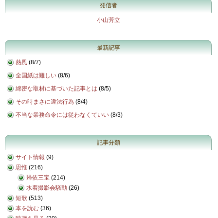
発信者
小山芳立
最新記事
熱風
(
8/7
)
全国紙は難しい
(
8/6
)
綿密な取材に基づいた記事とは
(
8/5
)
その時まさに違法行為
(
8/4
)
不当な業務命令には従わなくていい
(
8/3
)
記事分類
サイト情報
(9)
思惟
(216)
帰依三宝
(214)
水着撮影会騒動
(26)
短歌
(513)
本を読む
(36)