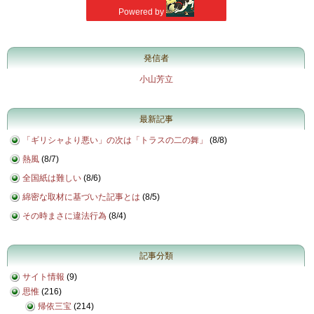
発信者
小山芳立
最新記事
「ギリシャより悪い」の次は「トラスの二の舞」
(
8/8
)
熱風
(
8/7
)
全国紙は難しい
(
8/6
)
綿密な取材に基づいた記事とは
(
8/5
)
その時まさに違法行為
(
8/4
)
記事分類
サイト情報
(9)
思惟
(216)
帰依三宝
(214)