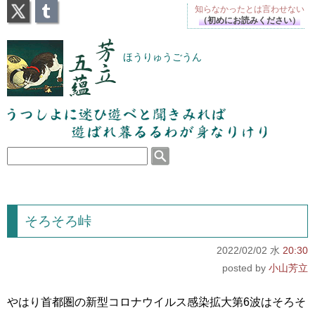
X
Tumblr
知らなかったとは
言わせない
（初めにお読みください）
芳立五蘊
ほうりゅうごうん
うつしよに迷ひ遊べと聞きみれば遊ばれ暮るるわが
身なりけり
そろそろ峠
2022/02/02 水
20:30
小山芳立
やはり首都圏の新型コロナウイルス感染拡大第6波はそろそ