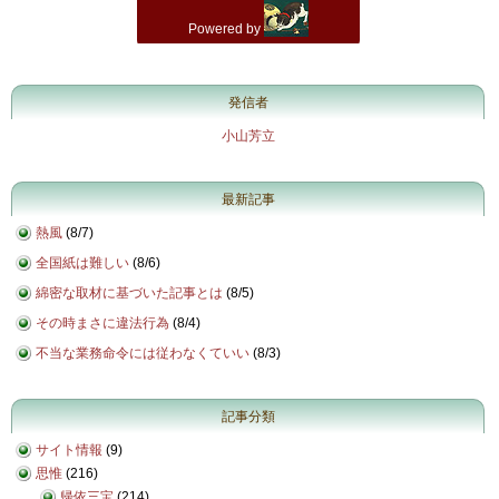
発信者
小山芳立
最新記事
熱風
(
8/7
)
全国紙は難しい
(
8/6
)
綿密な取材に基づいた記事とは
(
8/5
)
その時まさに違法行為
(
8/4
)
不当な業務命令には従わなくていい
(
8/3
)
記事分類
サイト情報
(9)
思惟
(216)
帰依三宝
(214)