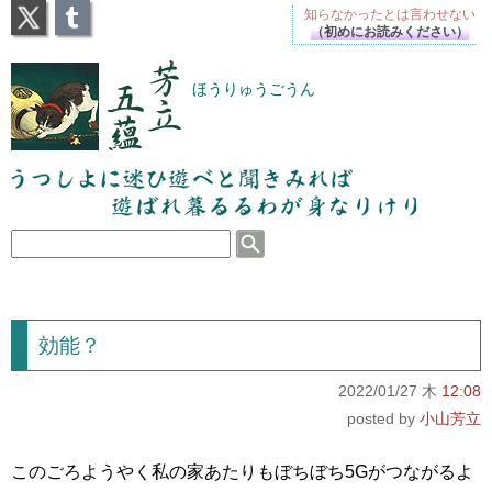
X
Tumblr
知らなかったとは
言わせない
（初めにお読みください）
芳立五蘊
ほうりゅうごうん
うつしよに迷ひ遊べと聞きみれば遊ばれ暮るるわが
身なりけり
効能？
2022/01/27 木
12:08
小山芳立
このごろようやく私の家あたりもぼちぼち5Gがつながるよ