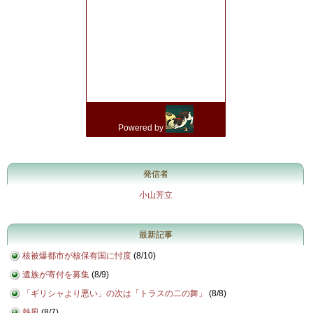
発信者
小山芳立
最新記事
核被爆都市が核保有国に忖度
(
8/10
)
遺族が寄付を募集
(
8/9
)
「ギリシャより悪い」の次は「トラスの二の舞」
(
8/8
)
熱風
(
8/7
)