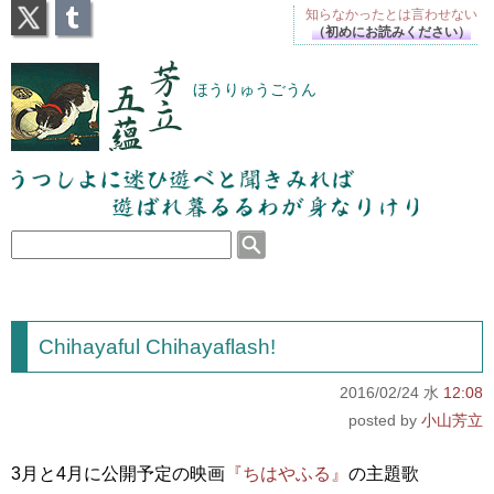
X
Tumblr
知らなかったとは
言わせない
（初めにお読みください）
芳立五蘊
ほうりゅうごうん
うつしよに迷ひ遊べと聞きみれば遊ばれ暮るるわが
身なりけり
Chihayaful Chihayaflash!
2016/02/24 水
12:08
小山芳立
3月と4月に公開予定の映画
『ちはやふる』
の主題歌