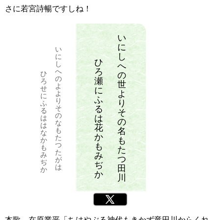
さに若宮詩暢ですしね！
い
に
い
し
に
ひ
し
へ
ろ
へ
ひ
の
の
瀬
ろ
世
よ
せ
に
よ
よ
に
ふ
り
り
ふ
る
そ
る
そ
の
は
は
の
な
は
花
名
も
な
か
た
も
か
つ
も
も
た
た
み
み
つ
が
ぢ
ぢ
は
田
か
か
川
Twitter
本歌、在原業平「ちはやぶる神代もきかず竜田川からくれ