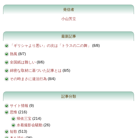
発信者
小山芳立
最新記事
「ギリシャより悪い」の次は「トラスの二の舞」
(
8/8
)
熱風
(
8/7
)
全国紙は難しい
(
8/6
)
綿密な取材に基づいた記事とは
(
8/5
)
その時まさに違法行為
(
8/4
)
記事分類
サイト情報
(9)
思惟
(216)
帰依三宝
(214)
水着撮影会騒動
(26)
短歌
(513)
本を読む
(36)