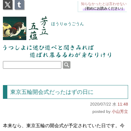
X
Tumblr
知らなかったとは
言わせない
（初めにお読みください）
芳立五蘊
ほうりゅうごうん
うつしよに迷ひ遊べと聞きみれば遊ばれ暮るるわが
身なりけり
東京五輪開会式だったはずの日に
2020/07/22 水
11:48
小山芳立
本来なら、東京五輪の開会式が予定されていた日です。今