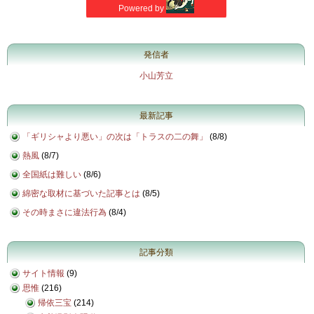
発信者
小山芳立
最新記事
「ギリシャより悪い」の次は「トラスの二の舞」
(
8/8
)
熱風
(
8/7
)
全国紙は難しい
(
8/6
)
綿密な取材に基づいた記事とは
(
8/5
)
その時まさに違法行為
(
8/4
)
記事分類
サイト情報
(9)
思惟
(216)
帰依三宝
(214)