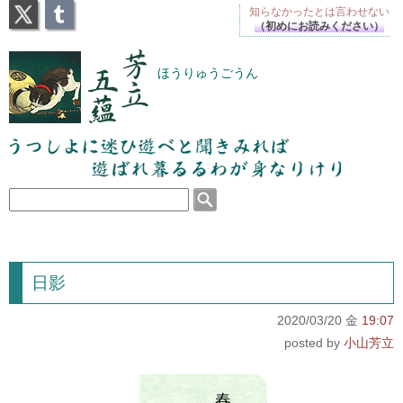
X
Tumblr
知らなかったとは
言わせない
（初めにお読みください）
芳立五蘊
ほうりゅうごうん
うつしよに迷ひ遊べと聞きみれば遊ばれ暮るるわが
身なりけり
日影
2020/03/20 金
19:07
小山芳立
春