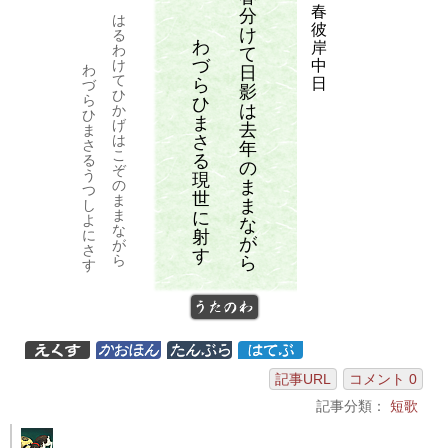
春
分
は
彼
け
る
わ
岸
わ
て
づ
中
け
わ
日
て
ら
日
づ
影
ひ
ら
ひ
は
か
ひ
ま
げ
去
ま
さ
は
さ
年
こ
る
る
の
ぞ
う
現
ま
の
つ
世
ま
ま
し
ま
に
よ
な
な
射
に
が
が
さ
す
ら
ら
す
うたのわ
記事URL
コメント 0
記事分類：
短歌