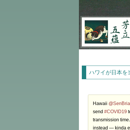
芳立五蘊
ハワイが日本を
Hawaii
@SenBria
send
#COVID19
t
transmission time.
instead — kinda e