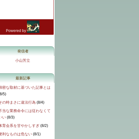
発信者
小山芳立
最新記事
綿密な取材に基づいた記事とは
8/5
)
その時まさに違法行為
(
8/4
)
不当な業務命令には従わなくて
いい
(
8/3
)
体育会系を甘やかしすぎ
(
8/2
)
便利なものは危ない
(
8/1
)