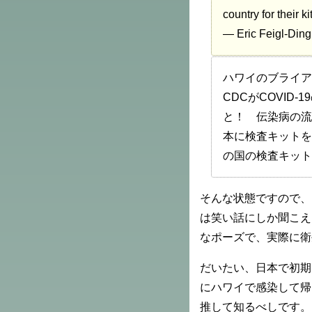
country for their ki
— Eric Feigl-Din
ハワイのブライア
CDCがCOVID
と！ 伝染病の流
本に検査キットを
の国の検査キット
そんな状態ですので、
は笑い話にしか聞こえ
なポーズで、実際に衛
だいたい、日本で初期
にハワイで感染して帰
推して知るべしです。