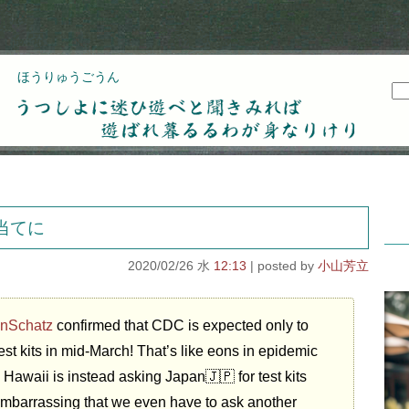
ほうりゅうごうん
うつしよに迷ひ遊べと聞きみれば遊ばれ暮るるわが
身なりけり
当てに
2020/02/26 水
12:13
小山芳立
nSchatz
confirmed that CDC is expected only to
est kits in mid-March! That’s like eons in epidemic
 Hawaii is instead asking Japan🇯🇵 for test kits
mbarrassing that we even have to ask another