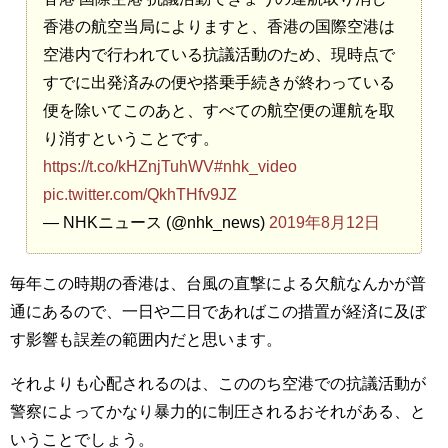
香港の航空当局によりますと、香港の国際空港は
空港内で行われている抗議活動のため、現時点で
すでに出発済みの便や搭乗手続きが終わっている
便を除いてこのあと、すべての航空便の運航を取
り消すということです。
https://t.co/kHZnjTuhWV
#nhk_video
pic.twitter.com/QkhTHfv9JZ
— NHKニュース (@nhk_news)
2019年8月12日
毎年この時期の香港は、台風の直撃による欠航なんかが普
通にあるので、一日や二日であればこの措置が経済に及ぼ
す影響も誤差の範囲内だと思います。
それよりも心配されるのは、こののち空港での抗議活動が
警察によってかなり暴力的に制圧されるおそれがある、と
いうことでしょう。