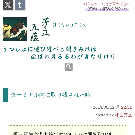
X
Tumblr
知らなかったとは
言わせない
（初めにお読みください）
芳立五蘊
ほうりゅうごうん
うつしよに迷ひ遊べと聞きみれば遊ばれ暮るるわが
身なりけり
ターミナル内に取り残された時
2019/08/12 月
22:31
小山芳立
香港 国際空港 抗議活動できょうの運航取り消し