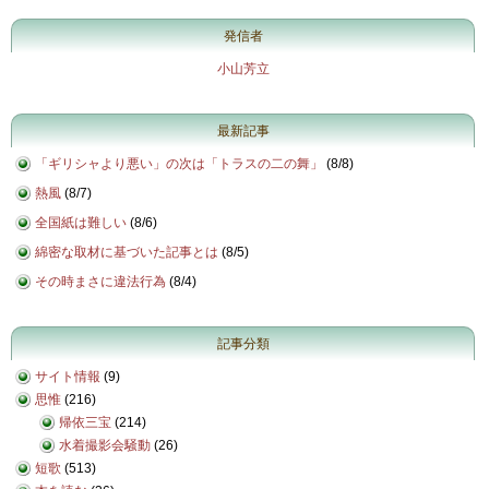
発信者
小山芳立
最新記事
「ギリシャより悪い」の次は「トラスの二の舞」
(
8/8
)
熱風
(
8/7
)
全国紙は難しい
(
8/6
)
綿密な取材に基づいた記事とは
(
8/5
)
その時まさに違法行為
(
8/4
)
記事分類
サイト情報
(9)
思惟
(216)
帰依三宝
(214)
水着撮影会騒動
(26)
短歌
(513)