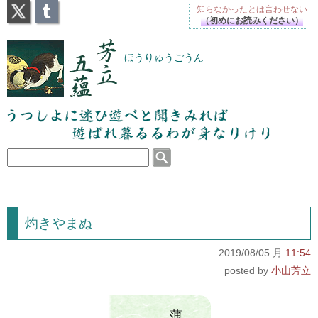
X
Tumblr
知らなかったとは
言わせない
（初めにお読みください）
芳立五蘊
ほうりゅうごうん
うつしよに迷ひ遊べと聞きみれば遊ばれ暮るるわが
身なりけり
灼きやまぬ
2019/08/05 月
11:54
小山芳立
薄