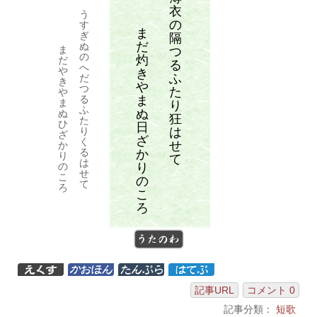
衣
う
の
す
ま
ぎ
隔
だ
ぬ
ま
つ
の
灼
だ
る
へ
や
き
ふ
だ
き
や
つ
た
や
ま
る
ま
り
ふ
ぬ
ぬ
狂
た
ひ
日
は
り
ざ
ざ
く
せ
か
る
か
り
て
は
り
の
せ
こ
の
て
ろ
こ
ろ
うたのわ
記事URL
コメント 0
記事分類：
短歌