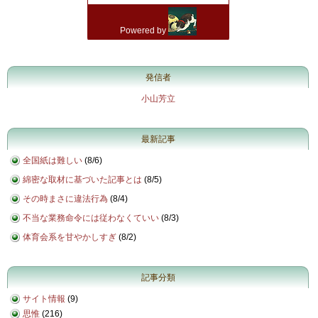
発信者
小山芳立
最新記事
全国紙は難しい
(
8/6
)
綿密な取材に基づいた記事とは
(
8/5
)
その時まさに違法行為
(
8/4
)
不当な業務命令には従わなくていい
(
8/3
)
体育会系を甘やかしすぎ
(
8/2
)
記事分類
サイト情報
(9)
思惟
(216)