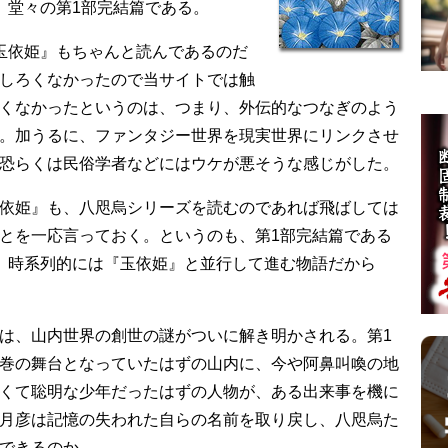
、堂々の第1部完結篇である。
玉依姫』もちゃんと読んであるのだ
しろくなかったので当サイトでは触
くなかったというのは、つまり、外伝的なつなぎのよう
。加うるに、ファンタジー世界を現実世界にリンクさせ
恐らくは民俗学者などにはウケが悪そうな感じがした。
依姫』も、八咫烏シリーズを読むのであれば飛ばしては
とを一応言っておく。というのも、第1部完結篇である
、時系列的には『玉依姫』と並行して進む物語だから
は、山内世界の創世の謎がついに解き明かされる。第1
巻の舞台となっていたはずの山内に、今や阿鼻叫喚の地
くて聡明な少年だったはずの人物が、ある出来事を機に
月彦は記憶の失われた自らの名前を取り戻し、八咫烏た
できるのか──。