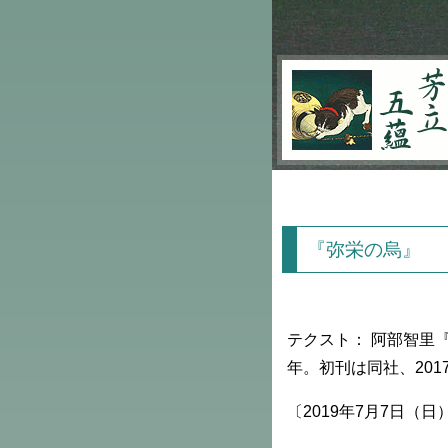
芳立五蘊
『弥栄の烏』
テクスト： 阿部智里『
年。初刊は同社、201
〔2019年7月7日（日