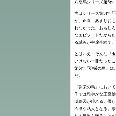
八咫烏シリーズ第6作
実はシリーズ第5作『
が、正直、あまりおも
れなかった。おもしろ
なエピソードだからだ
る試みが中途半端で、
とはいえ、そんな『玉
いけない一冊だったこ
第6作『弥栄の烏』は
だ。
『弥栄の烏』において
作では雅やかな王宮絵
獄絵図が現れる。優し
冷徹な武人となる。奈
ちの世界を守ることが