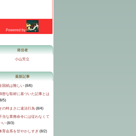
発信者
小山芳立
最新記事
全国紙は難しい
(
8/6
)
綿密な取材に基づいた記事とは
8/5
)
その時まさに違法行為
(
8/4
)
不当な業務命令には従わなくて
いい
(
8/3
)
体育会系を甘やかしすぎ
(
8/2
)