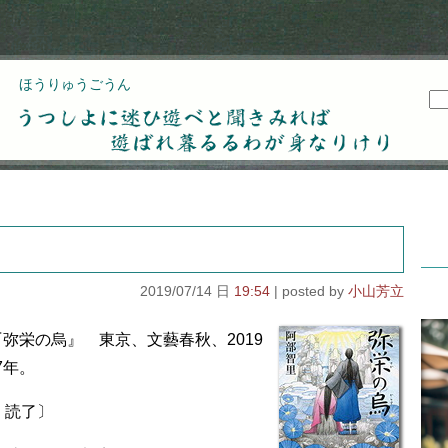
ほうりゅうごうん
うつしよに迷ひ遊べと聞きみれば遊ばれ暮るるわが
身なりけり
2019/07/14 日
19:54
小山芳立
弥栄の烏』 東京、文藝春秋、2019
7年。
）読了〕