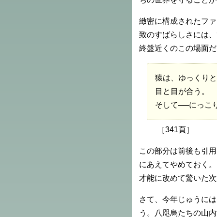
緻密に構成されたファ
致のすばらしさには、
終盤近くのこの場面だ
猿は、ゆっくりと
目と目が合う。
そして──にっこ
［341頁］
この部分は前後も引用
にあえてやめておく。
才能に改めて驚いた次
さて、今年じゅうには
う。八咫烏たちの山内