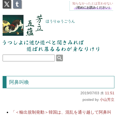
X
Tumblr
知らなかったとは
言わせない
（初めにお読みください）
芳立五蘊
ほうりゅうごうん
うつしよに迷ひ遊べと聞きみれば遊ばれ暮るるわが
身なりけり
阿鼻叫喚
2019/07/03 水
11:51
小山芳立
「＜輸出規制発動＞韓国は、混乱を通り越して阿鼻叫