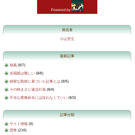
発信者
小山芳立
最新記事
熱風
(
8/7
)
全国紙は難しい
(
8/6
)
綿密な取材に基づいた記事とは
(
8/5
)
その時まさに違法行為
(
8/4
)
不当な業務命令には従わなくていい
(
8/3
)
記事分類
サイト情報
(9)
思惟
(216)