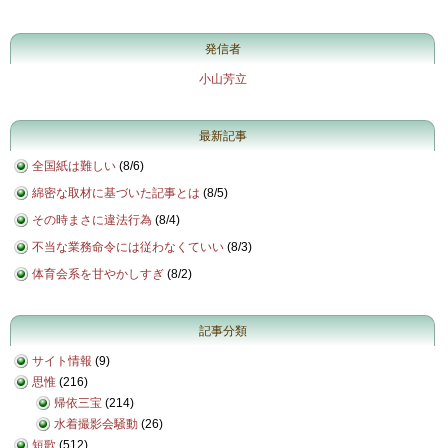
発信者
小山芳立
最新記事
全国紙は難しい
(
8/6
)
綿密な取材に基づいた記事とは
(
8/5
)
その時まさに違法行為
(
8/4
)
不当な業務命令には従わなくていい
(
8/3
)
体育会系を甘やかしすぎ
(
8/2
)
記事分類
サイト情報
(9)
思惟
(216)
帰依三宝
(214)
水着撮影会騒動
(26)
短歌
(512)