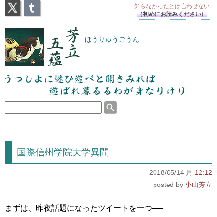
X
Tumblr
知らなかったとは
言わせない
（初めにお読みください）
芳立五蘊
ほうりゅうごうん
うつしよに迷ひ遊べと聞きみれば遊ばれ暮るるわが
身なりけり
国際信州学院大学異聞
2018/05/14 月
12:12
小山芳立
まずは、昨夜話題になったツイートを一つ──