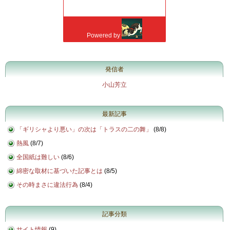
発信者
小山芳立
最新記事
「ギリシャより悪い」の次は「トラスの二の舞」
(
8/8
)
熱風
(
8/7
)
全国紙は難しい
(
8/6
)
綿密な取材に基づいた記事とは
(
8/5
)
その時まさに違法行為
(
8/4
)
記事分類
サイト情報
(9)