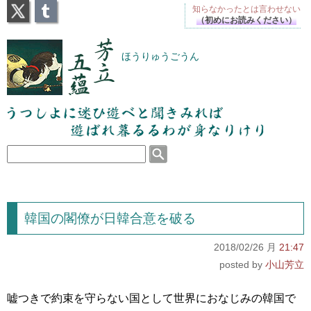
X
Tumblr
知らなかったとは
言わせない
（初めにお読みください）
芳立五蘊
ほうりゅうごうん
うつしよに迷ひ遊べと聞きみれば遊ばれ暮るるわが
身なりけり
韓国の閣僚が日韓合意を破る
2018/02/26 月
21:47
小山芳立
嘘つきで約束を守らない国として世界におなじみの韓国で