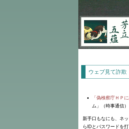
芳立五蘊
ウェブ見て詐欺
「偽検察庁ＨＰに
ム」（時事通信）
新手口もなにも、ネッ
らIDとパスワードを