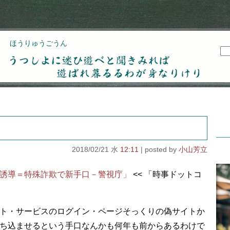
ほうりゅうごうん
うつしよに迷ひ遊べと聞きみれば遊ばれ暮るるわが
身なりけり
2018/02/21 水
12:11
小山芳立
誘導＝特殊詐欺で新手口－警視庁」
<< 「時事ドットコ
ト・サービスのログイン・ページそっくりの偽サイトか
打ち込ませるという手口なんかも何年も前からあるわけで