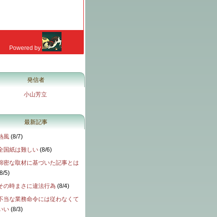
発信者
小山芳立
最新記事
熱風
(
8/7
)
全国紙は難しい
(
8/6
)
綿密な取材に基づいた記事とは
8/5
)
その時まさに違法行為
(
8/4
)
不当な業務命令には従わなくて
いい
(
8/3
)