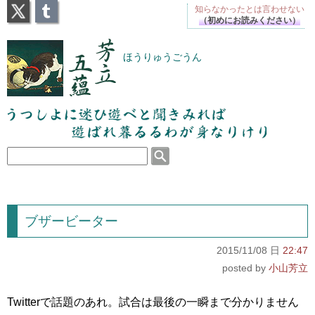
X
Tumblr
知らなかったとは
言わせない
（初めにお読みください）
芳立五蘊
ほうりゅうごうん
うつしよに迷ひ遊べと聞きみれば遊ばれ暮るるわが
身なりけり
ブザービーター
2015/11/08 日
22:47
小山芳立
Twitterで話題のあれ。試合は最後の一瞬まで分かりません