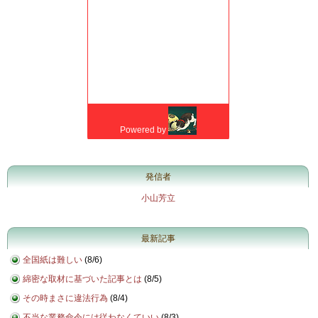
発信者
小山芳立
最新記事
全国紙は難しい
(
8/6
)
綿密な取材に基づいた記事とは
(
8/5
)
その時まさに違法行為
(
8/4
)
不当な業務命令には従わなくていい
(
8/3
)