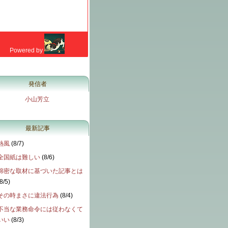
発信者
小山芳立
最新記事
熱風
(
8/7
)
全国紙は難しい
(
8/6
)
綿密な取材に基づいた記事とは
8/5
)
その時まさに違法行為
(
8/4
)
不当な業務命令には従わなくて
いい
(
8/3
)