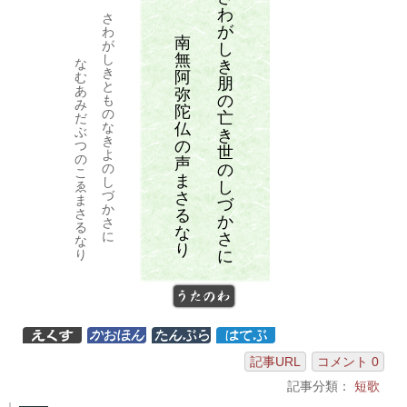
わ
さ
が
わ
南
が
し
無
し
な
き
き
阿
む
朋
と
あ
弥
の
も
み
陀
の
亡
だ
仏
な
ぶ
き
き
の
つ
世
よ
の
声
の
の
こ
ま
し
し
ゑ
づ
さ
ま
づ
か
る
さ
か
さ
る
な
に
さ
な
り
に
り
うたのわ
記事URL
コメント 0
記事分類：
短歌