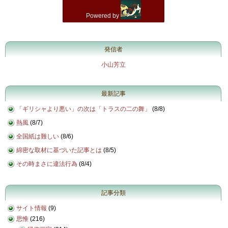
発信者
小山芳立
最新記事
「ギリシャより悪い」の次は「トラスの二の舞」
(
8/8
)
熱風
(
8/7
)
全国紙は難しい
(
8/6
)
綿密な取材に基づいた記事とは
(
8/5
)
その時まさに違法行為
(
8/4
)
記事分類
サイト情報
(9)
思惟
(216)