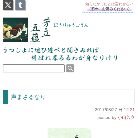
X
Tumblr
知らなかったとは
言わせない
（初めにお読みください）
芳立五蘊
ほうりゅうごうん
うつしよに迷ひ遊べと聞きみれば遊ばれ暮るるわが
身なりけり
声まさるなり
2017/08/27 日
12:21
小山芳立
さ