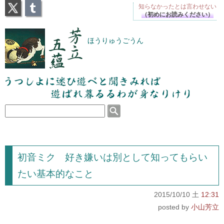
X
Tumblr
知らなかったとは
言わせない
（初めにお読みください）
芳立五蘊
ほうりゅうごうん
うつしよに迷ひ遊べと聞きみれば遊ばれ暮るるわが
身なりけり
初音ミク 好き嫌いは別として知ってもらい
たい基本的なこと
2015/10/10 土
12:31
小山芳立