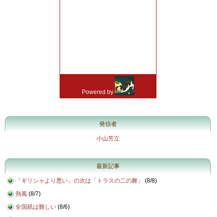
発信者
小山芳立
最新記事
「ギリシャより悪い」の次は「トラスの二の舞」
(
8/8
)
熱風
(
8/7
)
全国紙は難しい
(
8/6
)