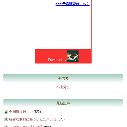
発信者
小山芳立
最新記事
全国紙は難しい
(
8/6
)
綿密な取材に基づいた記事とは
(
8/5
)
その時まさに違法行為
(
8/4
)