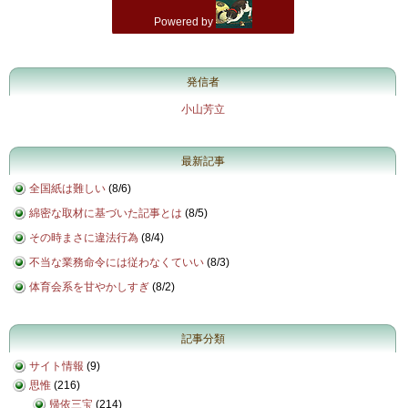
発信者
小山芳立
最新記事
全国紙は難しい
(
8/6
)
綿密な取材に基づいた記事とは
(
8/5
)
その時まさに違法行為
(
8/4
)
不当な業務命令には従わなくていい
(
8/3
)
体育会系を甘やかしすぎ
(
8/2
)
記事分類
サイト情報
(9)
思惟
(216)
帰依三宝
(214)