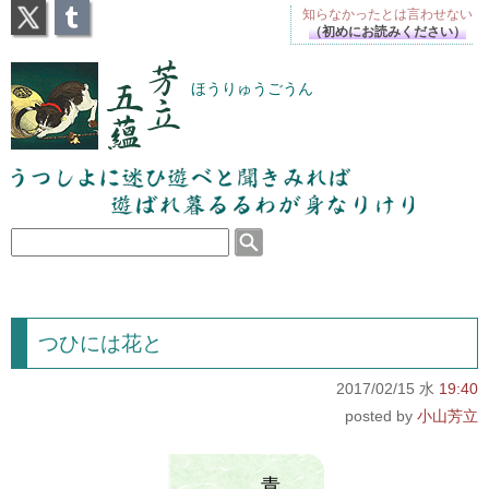
X
Tumblr
知らなかったとは
言わせない
（初めにお読みください）
芳立五蘊
ほうりゅうごうん
うつしよに迷ひ遊べと聞きみれば遊ばれ暮るるわが
身なりけり
つひには花と
2017/02/15 水
19:40
小山芳立
青