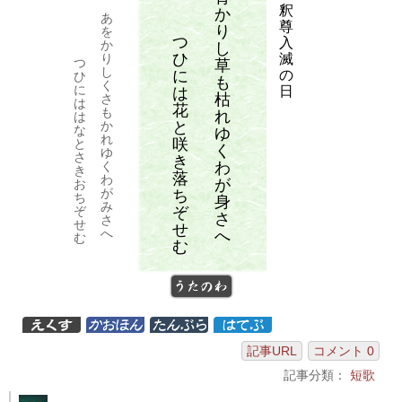
釈
か
あ
尊
り
を
つ
入
か
し
ひ
滅
り
つ
草
し
に
の
ひ
も
く
に
日
は
枯
さ
は
花
も
れ
は
と
か
な
ゆ
れ
咲
と
く
ゆ
さ
き
わ
く
き
落
わ
が
お
が
ち
ち
身
み
ぞ
ぞ
さ
さ
せ
せ
へ
へ
む
む
うたのわ
記事URL
コメント 0
記事分類：
短歌