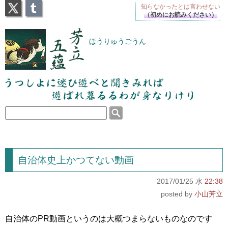
X
Tumblr
知らなかったとは
言わせない
（初めにお読みください）
芳立五蘊
ほうりゅうごうん
うつしよに迷ひ遊べと聞きみれば遊ばれ暮るるわが
身なりけり
自治体史上かつてない動画
2017/01/25 水
22:38
小山芳立
自治体のPR動画というのは大概つまらないものなのです