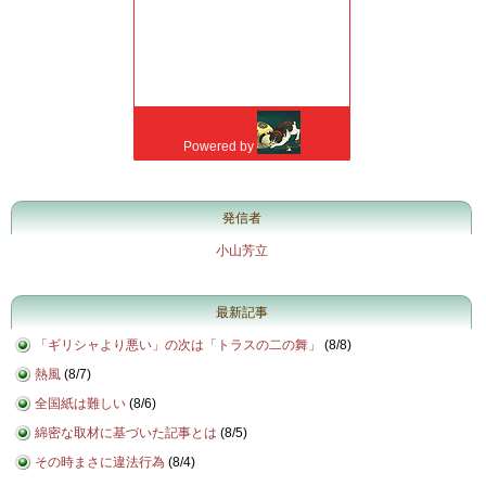
発信者
小山芳立
最新記事
「ギリシャより悪い」の次は「トラスの二の舞」
(
8/8
)
熱風
(
8/7
)
全国紙は難しい
(
8/6
)
綿密な取材に基づいた記事とは
(
8/5
)
その時まさに違法行為
(
8/4
)