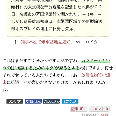
頭村）の大規模な部分返還を記念した式典が２２
日、名護市の万国津梁館で開かれた。
─（略）─
しかし翁長雄志知事は、非返還区域での新型輸送
機オスプレイの運用に反発し欠席。
［
「知事不在で米軍基地返還式」
<< 「ロイタ
ー」］
これはまたすごく分かりやすい話ですわ。
カツドーカとい
うのは“抗議するためのネタ”が減ると困る
わけですよ。何せ
それで食っている人たちですから。まあ、
放射性物質の流
出
に抗議、とか言いださないだけましかもしれませんが
ね。
記事URL
コメント 0
記事分類：
雑記