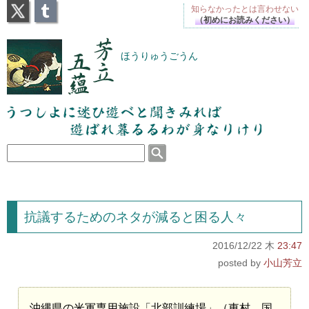
X
Tumblr
知らなかったとは
言わせない
（初めにお読みください）
芳立五蘊
ほうりゅうごうん
うつしよに迷ひ遊べと聞きみれば遊ばれ暮るるわが
身なりけり
抗議するためのネタが減ると困る人々
2016/12/22 木
23:47
小山芳立
沖縄県の米軍専用施設「北部訓練場」（東村、国