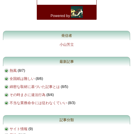
発信者
小山芳立
最新記事
熱風
(
8/7
)
全国紙は難しい
(
8/6
)
綿密な取材に基づいた記事とは
(
8/5
)
その時まさに違法行為
(
8/4
)
不当な業務命令には従わなくていい
(
8/3
)
記事分類
サイト情報
(9)