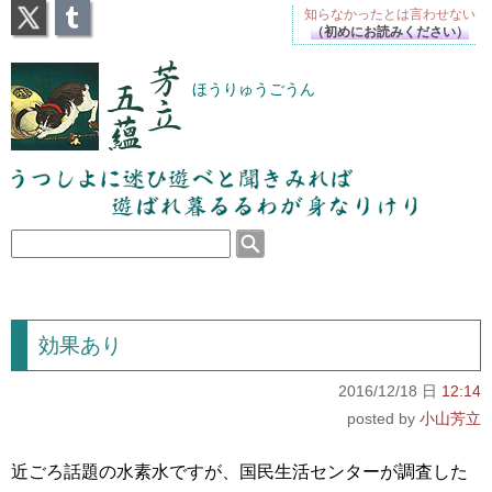
X
Tumblr
知らなかったとは
言わせない
（初めにお読みください）
芳立五蘊
ほうりゅうごうん
うつしよに迷ひ遊べと聞きみれば遊ばれ暮るるわが
身なりけり
効果あり
2016/12/18 日
12:14
小山芳立
近ごろ話題の水素水ですが、国民生活センターが調査した