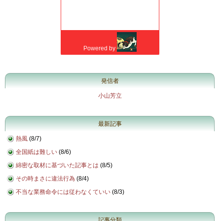
発信者
小山芳立
最新記事
熱風
(
8/7
)
全国紙は難しい
(
8/6
)
綿密な取材に基づいた記事とは
(
8/5
)
その時まさに違法行為
(
8/4
)
不当な業務命令には従わなくていい
(
8/3
)
記事分類