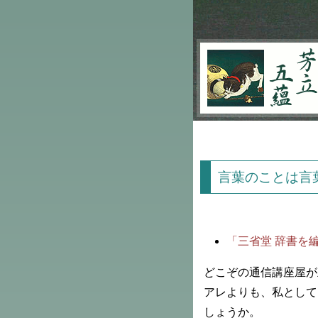
芳立五蘊
言葉のことは言
「三省堂 辞書を
どこぞの通信講座屋が
アレよりも、私として
しょうか。