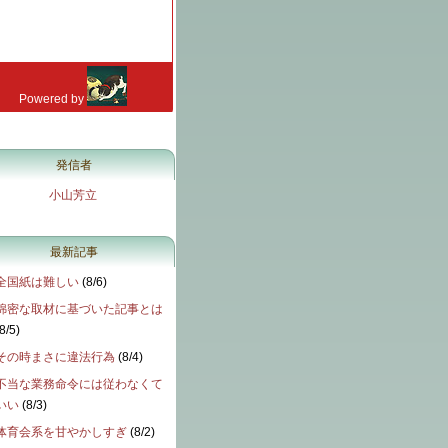
発信者
小山芳立
最新記事
全国紙は難しい
(
8/6
)
綿密な取材に基づいた記事とは
8/5
)
その時まさに違法行為
(
8/4
)
不当な業務命令には従わなくて
いい
(
8/3
)
体育会系を甘やかしすぎ
(
8/2
)