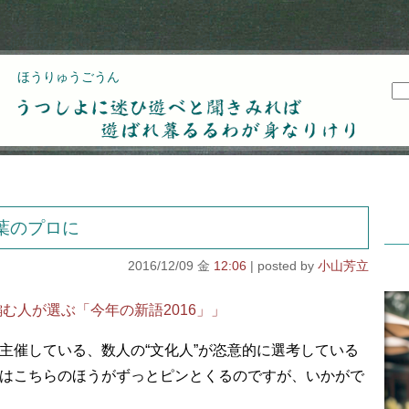
ほうりゅうごうん
うつしよに迷ひ遊べと聞きみれば遊ばれ暮るるわが
身なりけり
葉のプロに
2016/12/09 金
12:06
小山芳立
編む人が選ぶ「今年の新語2016」」
主催している、数人の“文化人”が恣意的に選考している
はこちらのほうがずっとピンとくるのですが、いかがで