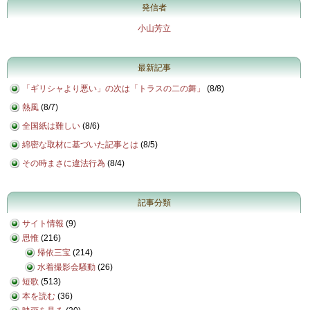
発信者
小山芳立
最新記事
「ギリシャより悪い」の次は「トラスの二の舞」
(
8/8
)
熱風
(
8/7
)
全国紙は難しい
(
8/6
)
綿密な取材に基づいた記事とは
(
8/5
)
その時まさに違法行為
(
8/4
)
記事分類
サイト情報
(9)
思惟
(216)
帰依三宝
(214)
水着撮影会騒動
(26)
短歌
(513)
本を読む
(36)