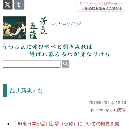
X
Tumblr
知らなかったとは
言わせない
（初めにお読みください）
芳立五蘊
ほうりゅうごうん
うつしよに迷ひ遊べと聞きみれば遊ばれ暮るるわが
身なりけり
品川新駅とな
2016/09/07 水
12:13
小山芳立
「JR東日本が品川新駅（仮称）についての概要を発