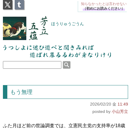
X
Tumblr
知らなかったとは
言わせない
（初めにお読みください）
芳立五蘊
ほうりゅうごうん
うつしよに迷ひ遊べと聞きみれば遊ばれ暮るるわが
身なりけり
もう無理
2026/02/20 金
11:49
小山芳立
ふた月ほど前の世論調査では、立憲民主党の支持率が18歳