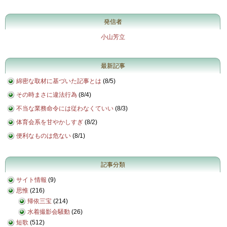
発信者
小山芳立
最新記事
綿密な取材に基づいた記事とは
(
8/5
)
その時まさに違法行為
(
8/4
)
不当な業務命令には従わなくていい
(
8/3
)
体育会系を甘やかしすぎ
(
8/2
)
便利なものは危ない
(
8/1
)
記事分類
サイト情報
(9)
思惟
(216)
帰依三宝
(214)
水着撮影会騒動
(26)
短歌
(512)