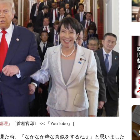
総理」
〔首相官邸〕 << 「YouTube」］
見た時、「なかなか粋な真似をするねぇ」と思いました