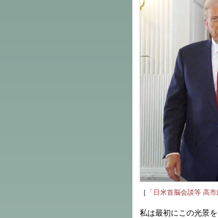
［
「日米首脳会談等 高市
私は最初にこの光景を