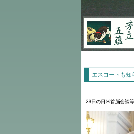
芳立五蘊
エスコートも知
28日の日米首脳会談