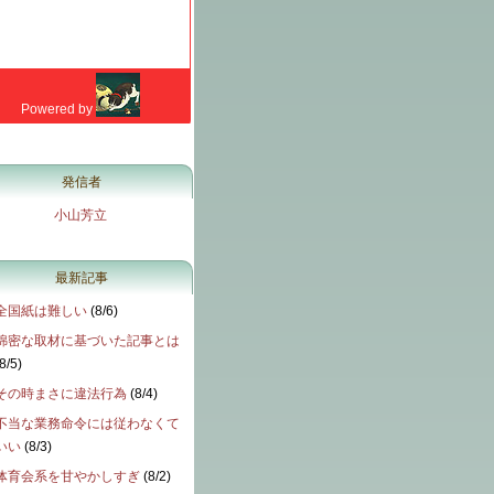
発信者
小山芳立
最新記事
全国紙は難しい
(
8/6
)
綿密な取材に基づいた記事とは
8/5
)
その時まさに違法行為
(
8/4
)
不当な業務命令には従わなくて
いい
(
8/3
)
体育会系を甘やかしすぎ
(
8/2
)