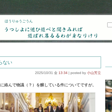
ほうりゅうごうん
うつしよに迷ひ遊べと聞きみれば遊ばれ暮るるわが
身なりけり
らない
2025/10/31 金
13:34
小山芳立
等に絡んで物議（？）を醸している件についてですが。