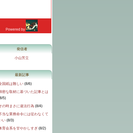
発信者
小山芳立
最新記事
全国紙は難しい
(
8/6
)
綿密な取材に基づいた記事とは
8/5
)
その時まさに違法行為
(
8/4
)
不当な業務命令には従わなくて
いい
(
8/3
)
体育会系を甘やかしすぎ
(
8/2
)