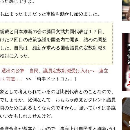
った感じですよ。
も止まったままだった車輪を動かし始めました。
総裁と日本維新の会の藤田文武共同代表は１７日、
けた２回目の政策協議を国会内で開き、詰めの調整
した。自民は、維新が求める国会議員の定数削減を
検討に入った。
」選出の公算 自民、議員定数削減受け入れへ―連立
きく前進」」
<< 「時事ドットコム」］
象として考えられているのは比例代表とのことなので、
でしょうか。比例なんて、おもちゃ政党とタレント議員
員のためにあるようなものですから。強いていえば参議
いいかもしれませんけど。
全党合意が基本らしいので、事実上は自民党と維新だけ