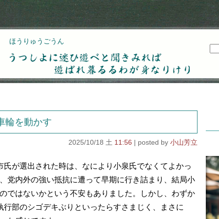
ほうりゅうごうん
うつしよに迷ひ遊べと聞きみれば遊ばれ暮るるわが
身なりけり
車輪を動かす
2025/10/18 土
11:56
小山芳立
市氏が選出された時は、なにより小泉氏でなくてよかっ
、党内外の強い抵抗に遭って早期に行き詰まり、結局小
のではないかという不安もありました。しかし、わずか
執行部のシゴデキぶりといったらすさまじく、まさに