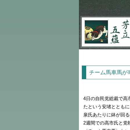
芳立五蘊
チーム馬車馬が
4日の自民党総裁で高
たという安堵とともに
泉氏あたりに鉢が回る
2週間での高市氏と党