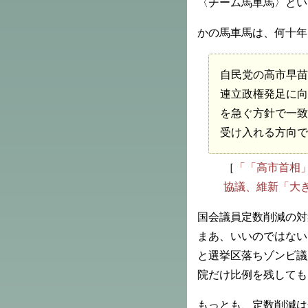
〈チーム馬車馬〉とい
かの馬車馬は、何十年
自民党の高市早苗
連立政権発足に向
を急ぐ方針で一致
受け入れる方向で
［
「「高市首相
協議、維新「大
国会議員定数削減の対
まあ、いいのではない
と選挙区落ちゾンビ議
院だけ比例を残しても
もっとも、定数削減は