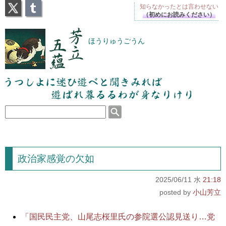
X
Tumblr
知らなかったとは
言わせない
（初めにお読みください）
芳立五蘊
ほうりゅうごうん
うつしよに迷ひ遊べと聞きみれば遊ばれ暮るるわが
身なりけり
政治家感覚の欠如
2025/06/11 水
21:18
小山芳立
「国民民主党、山尾志桜里氏の参院選公認見送り…党