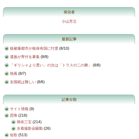
発信者
小山芳立
最新記事
核被爆都市が核保有国に忖度
(
8/10
)
遺族が寄付を募集
(
8/9
)
「ギリシャより悪い」の次は「トラスの二の舞」
(
8/8
)
熱風
(
8/7
)
全国紙は難しい
(
8/6
)
記事分類
サイト情報
(9)
思惟
(216)
帰依三宝
(214)
水着撮影会騒動
(26)
短歌
(513)