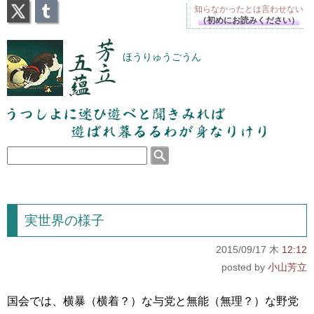
X
Tumblr
知らなかったとは
言わせない
（初めにお読みください）
芳立五蘊
ほうりゅうごうん
うつしよに迷ひ遊べと聞きみれば遊ばれ暮るるわが
身なりけり
実世界の様子
2015/09/17 木
12:12
小山芳立
国会では、横暴（横着？）な与党と無能（無理？）な野党