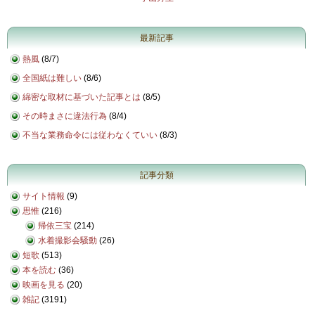
最新記事
熱風
(
8/7
)
全国紙は難しい
(
8/6
)
綿密な取材に基づいた記事とは
(
8/5
)
その時まさに違法行為
(
8/4
)
不当な業務命令には従わなくていい
(
8/3
)
記事分類
サイト情報
(9)
思惟
(216)
帰依三宝
(214)
水着撮影会騒動
(26)
短歌
(513)
本を読む
(36)
映画を見る
(20)
雑記
(3191)