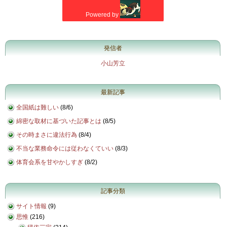
発信者
小山芳立
最新記事
全国紙は難しい
(
8/6
)
綿密な取材に基づいた記事とは
(
8/5
)
その時まさに違法行為
(
8/4
)
不当な業務命令には従わなくていい
(
8/3
)
体育会系を甘やかしすぎ
(
8/2
)
記事分類
サイト情報
(9)
思惟
(216)