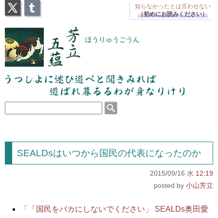
X
Tumblr
知らなかったとは
言わせない
（初めにお読みください）
芳立五蘊
ほうりゅうごうん
うつしよに迷ひ遊べと聞きみれば遊ばれ暮るるわが
身なりけり
SEALDsはいつから国民の代表になったのか
2015/09/16 水
12:19
小山芳立
「「国民をバカにしないでください」 SEALDs奥田愛