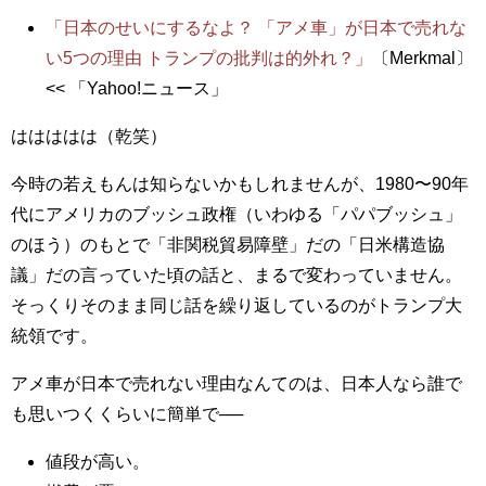
「日本のせいにするなよ？ 「アメ車」が日本で売れな
い5つの理由 トランプの批判は的外れ？」
〔Merkmal〕
<< 「Yahoo!ニュース」
ははははは（乾笑）
今時の若えもんは知らないかもしれませんが、1980〜90年
代にアメリカのブッシュ政権（いわゆる「パパブッシュ」
のほう）のもとで「非関税貿易障壁」だの「日米構造協
議」だの言っていた頃の話と、まるで変わっていません。
そっくりそのまま同じ話を繰り返しているのがトランプ大
統領です。
アメ車が日本で売れない理由なんてのは、日本人なら誰で
も思いつくくらいに簡単で──
値段が高い。