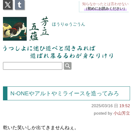
X
Tumblr
知らなかったとは
言わせない
（初めにお読みください）
芳立五蘊
ほうりゅうごうん
うつしよに迷ひ遊べと聞きみれば遊ばれ暮るるわが
身なりけり
N-ONEやアルトやミライースを造ってみろ
2025/03/16 日
19:52
小山芳立
乾いた笑いしか出てきませんねぇ。