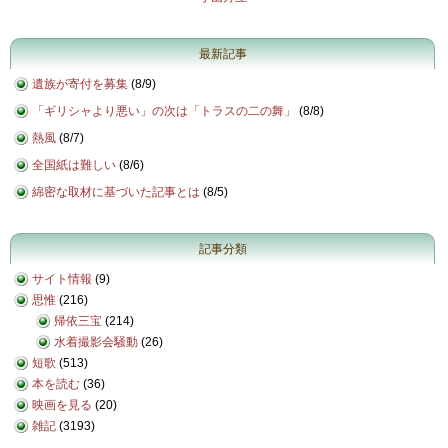
最新記事
遺族が寄付を募集
(
8/9
)
「ギリシャより悪い」の次は「トラスの二の舞」
(
8/8
)
熱風
(
8/7
)
全国紙は難しい
(
8/6
)
綿密な取材に基づいた記事とは
(
8/5
)
記事分類
サイト情報
(9)
思惟
(216)
帰依三宝
(214)
水着撮影会騒動
(26)
短歌
(513)
本を読む
(36)
映画を見る
(20)
雑記
(3193)