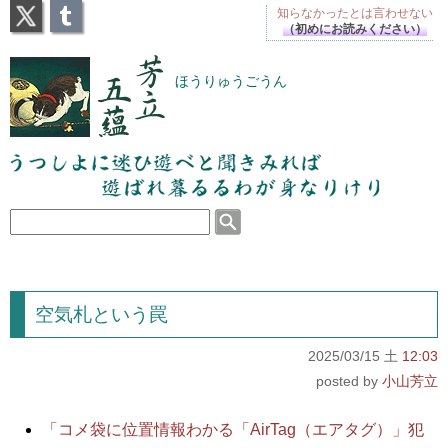
X
Tumblr
知らなかったとは
言わせない
（初めにお読みください）
芳立五蘊
ほうりゅうごうん
うつしよに迷ひ遊べと聞きみれば遊ばれ暮るるわが
身なりけり
空気札という罠
2025/03/15 土
12:03
小山芳立
「コメ袋に位置情報わかる「AirTag（エアタグ）」犯