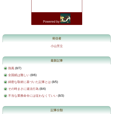
発信者
小山芳立
最新記事
熱風
(
8/7
)
全国紙は難しい
(
8/6
)
綿密な取材に基づいた記事とは
(
8/5
)
その時まさに違法行為
(
8/4
)
不当な業務命令には従わなくていい
(
8/3
)
記事分類