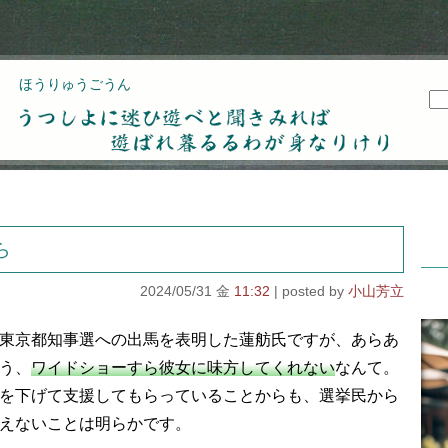
ほうりゅうごうん
うつしよに迷ひ遊べと聞きみれば遊ばれ暮るるわが
身なりけり
ら
2024/05/31 金
11:32
小山芳立
東京都知事選への出馬を表明した蓮舫氏ですが、あらあ
う、
ワイドショーすら彼女に味方してくれない
なんて。
を下げて支援してもらっていることからも、選挙民から
えないことは明らかです。