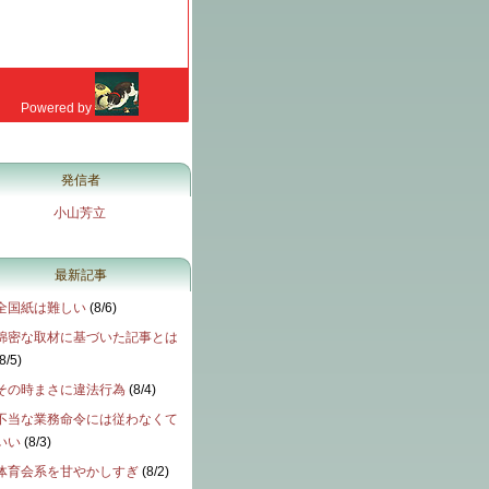
発信者
小山芳立
最新記事
全国紙は難しい
(
8/6
)
綿密な取材に基づいた記事とは
8/5
)
その時まさに違法行為
(
8/4
)
不当な業務命令には従わなくて
いい
(
8/3
)
体育会系を甘やかしすぎ
(
8/2
)