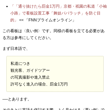
「「通り抜けたら罰金1万円」京都・祇園の私道「小袖
小路」で看板設置工事「舞妓パパラッチ」を防ぐ目
的」
<< 「FNNプライムオンライン」
この看板は〈良い例〉です。同様の看板を立てる必要があ
る方は参考にしてください。
まず日本語で、
私道につき
観光客、ガイドツアー
の写真撮影や進入禁止
許可なく進入の場合、罰金1万円
──とあります。
そのあとに英語を併記する際、よく見かける〈悪い例〉で