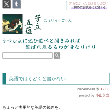
X
Tumblr
知らなかったとは
言わせない
（初めにお読みください）
芳立五蘊
ほうりゅうごうん
うつしよに迷ひ遊べと聞きみれば遊ばれ暮るるわが
身なりけり
英語ではくどくど書かない
2024/05/30 木
12:08
小山芳立
ちょっと実用的な英語の勉強を。