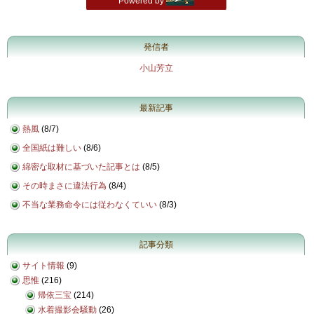
発信者
小山芳立
最新記事
熱風
(
8/7
)
全国紙は難しい
(
8/6
)
綿密な取材に基づいた記事とは
(
8/5
)
その時まさに違法行為
(
8/4
)
不当な業務命令には従わなくていい
(
8/3
)
記事分類
サイト情報
(9)
思惟
(216)
帰依三宝
(214)
水着撮影会騒動
(26)