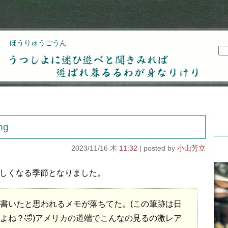
ほうりゅうごうん
うつしよに迷ひ遊べと聞きみれば遊ばれ暮るるわが
身なりけり
ing
2023/11/16 木
11:32
小山芳立
しくなる季節となりました。
書いたと思われるメモが落ちてた。(この筆跡は日
よね？🤣)アメリカの道端でこんなの見るの激レア