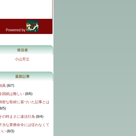
発信者
小山芳立
最新記事
熱風
(
8/7
)
全国紙は難しい
(
8/6
)
綿密な取材に基づいた記事とは
8/5
)
その時まさに違法行為
(
8/4
)
不当な業務命令には従わなくて
いい
(
8/3
)