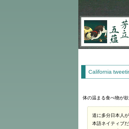
芳立五蘊
California tweet
体の温まる食べ物が欲
道に多分日本人が
本語ネイティブだ