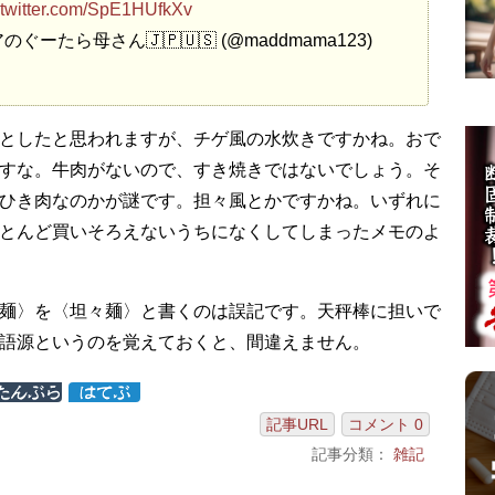
.twitter.com/SpE1HUfkXv
ーたら母さん🇯🇵🇺🇸 (@maddmama123)
としたと思われますが、チゲ風の水炊きですかね。おで
すな。牛肉がないので、すき焼きではないでしょう。そ
ひき肉なのかが謎です。担々風とかですかね。いずれに
とんど買いそろえないうちになくしてしまったメモのよ
麺〉を〈坦々麺〉と書くのは誤記です。天秤棒に担いで
語源というのを覚えておくと、間違えません。
記事URL
コメント 0
記事分類：
雑記