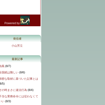
発信者
小山芳立
最新記事
熱風
(
8/7
)
全国紙は難しい
(
8/6
)
綿密な取材に基づいた記事とは
8/5
)
その時まさに違法行為
(
8/4
)
不当な業務命令には従わなくて
いい
(
8/3
)