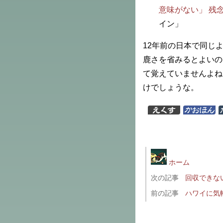
意味がない」 残
イン」
12年前の日本で同じ
鹿さを省みるとよいの
て覚えていませんよね
けでしょうな。
ホーム
次の記事
回収できな
前の記事
ハワイに気