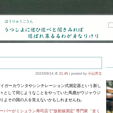
ほうりゅうごうん
うつしよに迷ひ遊べと聞きみれば遊ばれ暮るるわが
身なりけり
2023/09/14 木
21:45
小山芳立
ガイガーカウンタやシンチレーション式測定器という新し
々として同じようなことをやっていた馬鹿がウジャウジ
りよその国の人を笑えないかもしれませんね。
ーバーがミシュラン寿司店で“放射線測定” 専門家「全く