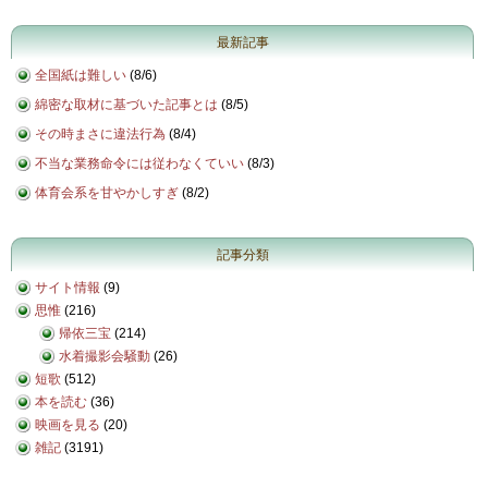
最新記事
全国紙は難しい
(
8/6
)
綿密な取材に基づいた記事とは
(
8/5
)
その時まさに違法行為
(
8/4
)
不当な業務命令には従わなくていい
(
8/3
)
体育会系を甘やかしすぎ
(
8/2
)
記事分類
サイト情報
(9)
思惟
(216)
帰依三宝
(214)
水着撮影会騒動
(26)
短歌
(512)
本を読む
(36)
映画を見る
(20)
雑記
(3191)