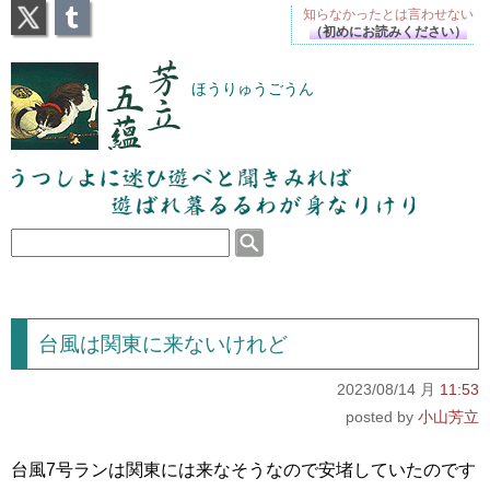
X
Tumblr
知らなかったとは
言わせない
（初めにお読みください）
芳立五蘊
ほうりゅうごうん
うつしよに迷ひ遊べと聞きみれば遊ばれ暮るるわが
身なりけり
台風は関東に来ないけれど
2023/08/14 月
11:53
小山芳立
台風7号ランは関東には来なそうなので安堵していたのです