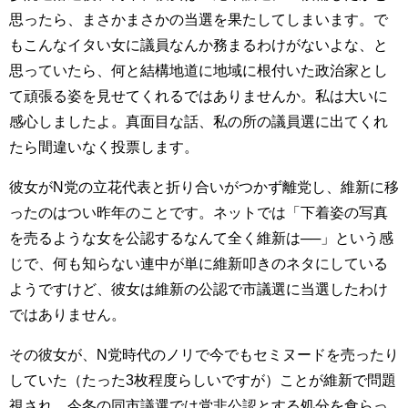
思ったら、まさかまさかの当選を果たしてしまいます。で
もこんなイタい女に議員なんか務まるわけがないよな、と
思っていたら、何と結構地道に地域に根付いた政治家とし
て頑張る姿を見せてくれるではありませんか。私は大いに
感心しましたよ。真面目な話、私の所の議員選に出てくれ
たら間違いなく投票します。
彼女がN党の立花代表と折り合いがつかず離党し、維新に移
ったのはつい昨年のことです。ネットでは「下着姿の写真
を売るような女を公認するなんて全く維新は──」という感
じで、何も知らない連中が単に維新叩きのネタにしている
ようですけど、彼女は維新の公認で市議選に当選したわけ
ではありません。
その彼女が、N党時代のノリで今でもセミヌードを売ったり
していた（たった3枚程度らしいですが）ことが維新で問題
視され、今冬の同市議選では党非公認とする処分を食らっ