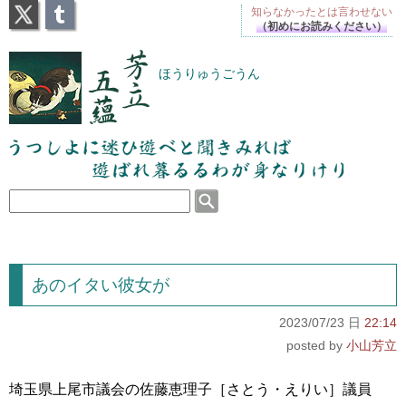
X
Tumblr
知らなかったとは
言わせない
（初めにお読みください）
芳立五蘊
ほうりゅうごうん
うつしよに迷ひ遊べと聞きみれば遊ばれ暮るるわが
身なりけり
あのイタい彼女が
2023/07/23 日
22:14
小山芳立
埼玉県上尾市議会の佐藤恵理子［さとう・えりい］議員