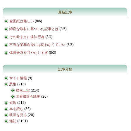
最新記事
全国紙は難しい
(
8/6
)
綿密な取材に基づいた記事とは
(
8/5
)
その時まさに違法行為
(
8/4
)
不当な業務命令には従わなくていい
(
8/3
)
体育会系を甘やかしすぎ
(
8/2
)
記事分類
サイト情報
(9)
思惟
(216)
帰依三宝
(214)
水着撮影会騒動
(26)
短歌
(512)
本を読む
(36)
映画を見る
(20)
雑記
(3191)