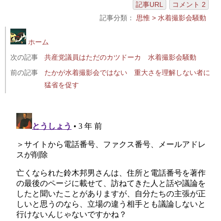
記事URL
コメント 2
共産党こそヴォルテールの爪の垢を煎じて飲むべ
記事分類：
思惟 > 水着撮影会騒動
き 水着撮影会騒動
共産党にも結社の自由、水着撮影会にも表現の自由
ホーム
共産党は国家と国民の敵という評価を免れない 水
次の記事
共産党議員はただのカツドーカ 水着撮影会騒動
着撮影会騒動
前の記事
たかが水着撮影会ではない 重大さを理解しない者に
水着撮影会をつぶす共産党の言う「県民一人ひとり
猛省を促す
に寄り添うあたたかい県政」とは
水着撮影会騒動など忘れたかのように埼玉県知事選
に候補を擁立する共産党
保守と呼ばれる勢力のほうが人権意識は確か 水着
撮影会騒動
共産党が国民にしたことを国民は忘れない 水着撮
影会騒動1カ月
性の商品化やら何やらといういつものアレ 受難は
水着撮影会だけではない
共産党の体質を表現した漫画 水着撮影会騒動から