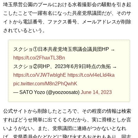
埼玉県営公園のプールにおける水着撮影会の騒動を引き起
こしたことで一躍有名になった共産党県議団だが、そのサ
イトから電話番号、ファクス番号、メールアドレスが削除
されているという。
スクショ①日本共産党埼玉県議会議員団HP →
https://t.co/2FhaxTL3Bn
スクショ②同HP、2023年6月9日時点の魚拓 →
https://t.co/VJWTwblghE
https://t.co/vl4eLId4ka
pic.twitter.com/M8n2PhQwhK
— SATO Yozo (@yoozoosato)
June 14, 2023
公式サイトから削除したところで、その程度の情報は検索
すればどうせ簡単に出てくるのだから、実に滑稽としか言
いようがない。また、党県議団に連絡がつかないとなれ
ば、党県委員会などなどに飛び火するおそれもあり、同志