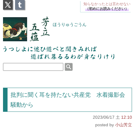
X
Tumblr
知らなかったとは
言わせない
（初めにお読みください）
芳立五蘊
ほうりゅうごうん
うつしよに迷ひ遊べと聞きみれば遊ばれ暮るるわが
身なりけり
批判に聞く耳を持たない共産党 水着撮影会
騒動から
2023/06/17 土
12:10
小山芳立