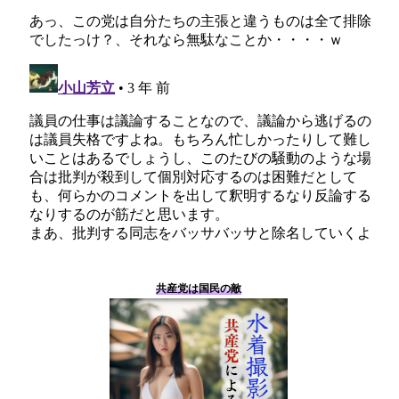
分かること
次に首を絞められるのはあなたかも 水着撮影会つ
ぶしに続くもの
議員が未成年の水着姿を撮影しブログで公開
共産党がたたかれるのは党派性によるものではな
い 水着撮影会騒動
共産党議員はただのカツドーカ 水着撮影会騒動
批判に聞く耳を持たない共産党 水着撮影会騒動か
ら
たかが水着撮影会ではない 重大さを理解しない者
に猛省を促す
ある夏の出来事 水着撮影会のない世界
共産党は国民の敵
やらかしてもほとぼりが冷めるのを待つだけの共産
党 水着撮影会騒動から見えた景色
水着撮影会騒動の問題点をまとめる
水着撮影会の開催が可能に