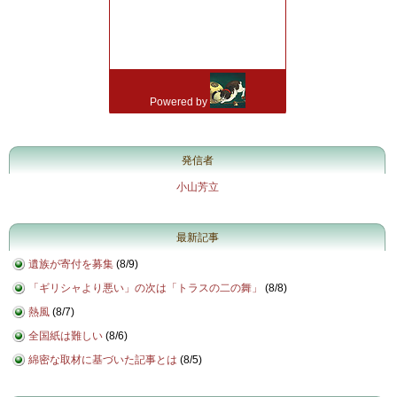
発信者
小山芳立
最新記事
遺族が寄付を募集
(
8/9
)
「ギリシャより悪い」の次は「トラスの二の舞」
(
8/8
)
熱風
(
8/7
)
全国紙は難しい
(
8/6
)
綿密な取材に基づいた記事とは
(
8/5
)