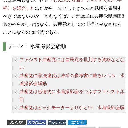
訳は通用しない。何せ
『しんぶん赤旗』で堂々とその〈手
柄〉を紹介した
のだから、党としてきちんと見解を表明す
べきではないのか。さもなくば、これは単に共産党県議団3
名のやらかしではなく、共産党としての非行とみなされる
ことになるのは当然である。
テーマ： 水着撮影会騒動
ファシスト共産党には自民党を批判する資格などな
い
共産党の憲法違反は法学の参考書に載るレベル 水
着撮影会騒動
共産党は感情的に水着撮影会をつぶすファシスト集
団
共産党はビッグモーターよりひどい 水着撮影会騒
動
共産党は誤りを認めない党 水着撮影会騒動