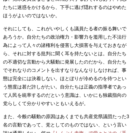
たちに迷惑をかけるから、下手に逃げ隠れするのはやめた
ほうがよいのではないか。
それにしても、これがいやしくも議員たる者の振る舞いで
あろうか。自分たちの政治権力・影響力を濫用した不法行
為によって人々の諸権利を侵害し大損害を与えておきなが
ら、それに対する批判に聞く耳を持たないとは。自分たち
の不適切な言動から大騒動に発展したのだから、自分たち
でそれなりのコメントを出すなりなんなりしなければ、事
態は完全には決着しない。ほとぼりが冷めるのを待つとい
う態度は甚だ許しがたい。自分たちは正義の指導者であっ
て人民を統率するのだという意識は、いかにも独裁指向の
党らしくて分かりやすいともいえるが。
また、今般の騒動の原因はあくまでも共産党県議団たった3
名の言動であって、党としてのものではない、という言い