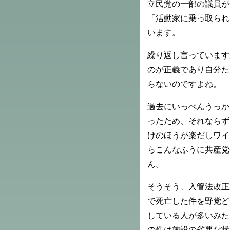
立民党の一部の議員が
「活動家に乗っ取られ
います。
繰り返し言っています
のが正義であり自分た
らないのですよね。
過去にいっぺんうっか
ったため、それならず
けのほうが楽だしワイ
らこんなふうに共産党
ん。
そうそう、入管法改正
で死亡した件を野党ど
している人が多いみた
の件は施設の劣悪な状