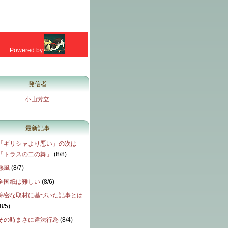
発信者
小山芳立
最新記事
「ギリシャより悪い」の次は
「トラスの二の舞」
(
8/8
)
熱風
(
8/7
)
全国紙は難しい
(
8/6
)
綿密な取材に基づいた記事とは
8/5
)
その時まさに違法行為
(
8/4
)