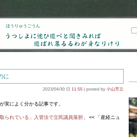
ほうりゅうごうん
うつしよに迷ひ遊べと聞きみれば遊ばれ暮るるわが
身なりけり
のに
2023/04/30 日
11:55
小山芳立
が実によく分かる記事です。
取られている」入管法で立民議員落胆」
<< 「産経ニュ