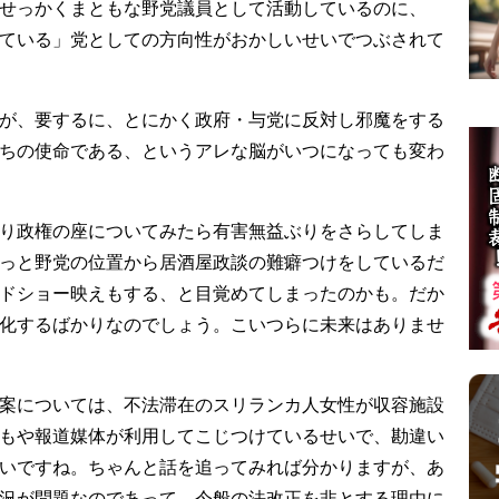
せっかくまともな野党議員として活動しているのに、
ている」党としての方向性がおかしいせいでつぶされて
が、要するに、とにかく政府・与党に反対し邪魔をする
ちの使命である、というアレな脳がいつになっても変わ
り政権の座についてみたら有害無益ぶりをさらしてしま
っと野党の位置から居酒屋政談の難癖つけをしているだ
ドショー映えもする、と目覚めてしまったのかも。だか
化するばかりなのでしょう。こいつらに未来はありませ
案については、不法滞在のスリランカ人女性が収容施設
もや報道媒体が利用してこじつけているせいで、勘違い
いですね。ちゃんと話を追ってみれば分かりますが、あ
況が問題なのであって、今般の法改正を非とする理由に