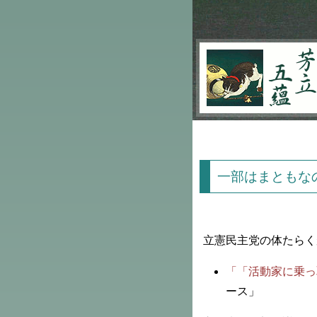
芳立五蘊
一部はまともな
立憲民主党の体たらく
「「活動家に乗っ
ース」