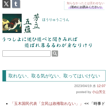
X
Tumblr
知らなかったとは
言わせない
（初めにお読みください）
芳立五蘊
ほうりゅうごうん
うつしよに迷ひ遊べと聞きみれば遊ばれ暮るるわが
身なりけり
取れない、取る気がない、取ってはいけない
2023/04/19 水
12:07
小山芳立
「玉木国民代表「立民は政権取れない」」
<< 「時事ド