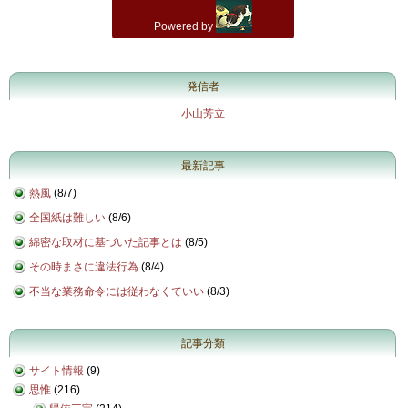
発信者
小山芳立
最新記事
熱風
(
8/7
)
全国紙は難しい
(
8/6
)
綿密な取材に基づいた記事とは
(
8/5
)
その時まさに違法行為
(
8/4
)
不当な業務命令には従わなくていい
(
8/3
)
記事分類
サイト情報
(9)
思惟
(216)