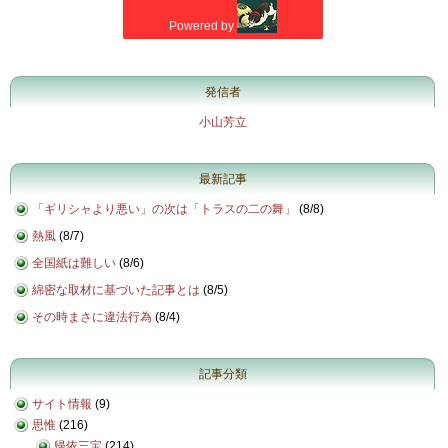
発信者
小山芳立
最新記事
「ギリシャより悪い」の次は「トラスの二の舞」
(
8/8
)
熱風
(
8/7
)
全国紙は難しい
(
8/6
)
綿密な取材に基づいた記事とは
(
8/5
)
その時まさに違法行為
(
8/4
)
記事分類
サイト情報
(9)
思惟
(216)
帰依三宝
(214)