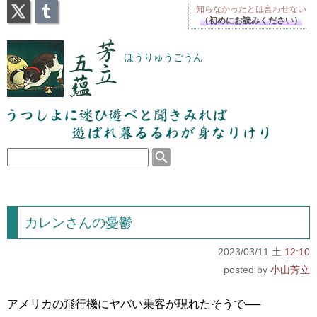
X
Tumblr
知らなかったとは
言わせない
（初めにお読みください）
芳立五蘊
ほうりゅうごうん
うつしよに迷ひ遊べと聞きみれば遊ばれ暮るるわが
身なりけり
カレンさんの憂鬱
2023/03/11 土
12:10
小山芳立
アメリカの飛行機にヤバい乗客が現れたそうで──