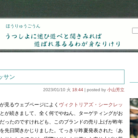
ほうりゅうごうん
うつしよに迷ひ遊べと聞きみれば遊ばれ暮るるわが
身なりけり
ッサン
2023/01/10 火
18:44
小山芳立
が見るウェブページによく
ヴィクトリアズ・シークレッ
とが続きまして、全く何でやねん、ターゲティングがお
だったのですけれども、このブランドの売り上げが昨年
を先日聞きかじりました。てっきり昨夏発表された〈あ