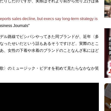
たりしたのですが、実際はそれより前から売り上げは落
 reports sales decline, but execs say long-term strategy is
siness Journals”
デル路線でビシバシやってきた同ブランドが、近年〈多
なったせいだという話もあるそうですけど、実際のとこ
あ、女性の下着や水着のブランドのことなんざ私にはど
歌〉のミュージック・ビデオを初めて見たらなかなか笑