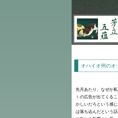
芳立五蘊
オハイオ州のオ
先月あたり、なぜか私
ト
の広告が出てくるこ
かしいだろという感じ
は落ち込んだという話