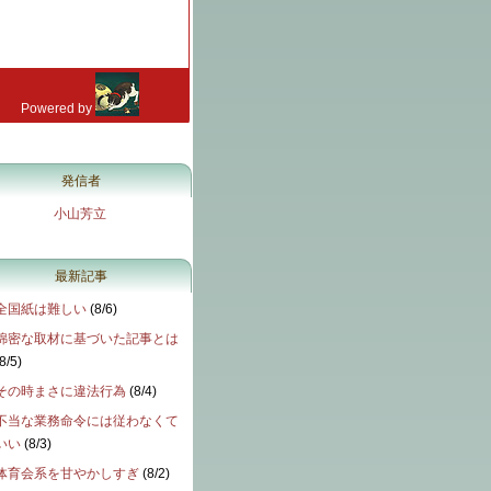
発信者
小山芳立
最新記事
全国紙は難しい
(
8/6
)
綿密な取材に基づいた記事とは
8/5
)
その時まさに違法行為
(
8/4
)
不当な業務命令には従わなくて
いい
(
8/3
)
体育会系を甘やかしすぎ
(
8/2
)