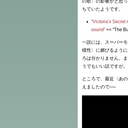
の歌〉の影響かと思っ
ちていたようです。
“Victoria's Secret
sound”
<< “The Bu
一説には、スーパーモ
様性〉に媚びるように
ろは分かりません。ま
うでもいい話ですが。
ところで、最近〈あの
えましたので──