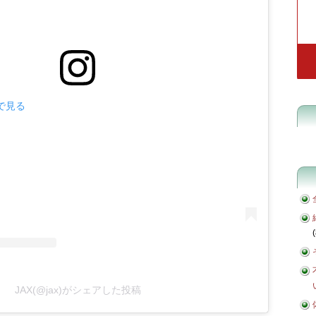
mで見る
(
JAX(@jax)がシェアした投稿