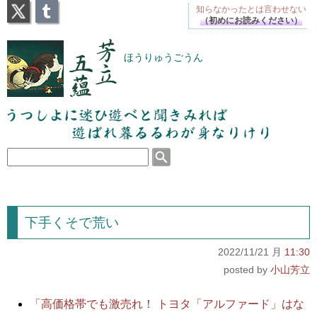
X
Tumblr
知らなかったとは
言わせない
（初めにお読みください）
芳立五蘊
ほうりゅうごうん
うつしよに迷ひ遊べと聞きみれば遊ばれ暮るるわが
身なりけり
下手くそで荒い
2022/11/21 月
11:30
小山芳立
「高価格帯でも激売れ！ トヨタ「アルファード」はな