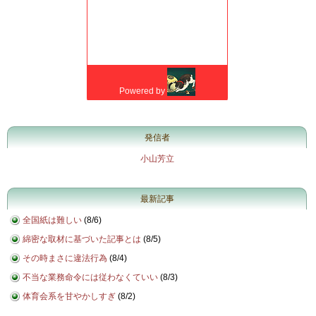
発信者
小山芳立
最新記事
全国紙は難しい
(
8/6
)
綿密な取材に基づいた記事とは
(
8/5
)
その時まさに違法行為
(
8/4
)
不当な業務命令には従わなくていい
(
8/3
)
体育会系を甘やかしすぎ
(
8/2
)